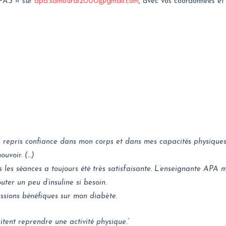
APAS » sur
apa.samourai2000@gmail.com
,
avec vos coordonnées et v
j’ai repris confiance dans mon corps et dans mes capacités physique
ouvoir. (…)
les séances a toujours été très satisfaisante. L’enseignante APA m’
ter un peu d’insuline si besoin.
ssions bénéfiques sur mon diabète.
itent reprendre une activité physique.”