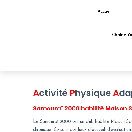
Aller
au
Accueil
contenu
Chaine Y
A
ctivité
P
hysique
A
da
Samouraï 2000 habilité Maison S
Le Samouraï 2000 est un club habilité Maison Sport
chronique. Ce sont des lieux d’accueil, d’évaluat