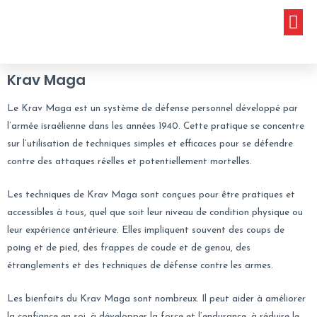
Aller
Me
au
l’Odyssée du Samouraï 2000
contenu
Krav Maga
Le Krav Maga est un système de défense personnel développé par
l’armée israélienne dans les années 1940. Cette pratique se concentre
sur l’utilisation de techniques simples et efficaces pour se défendre
contre des attaques réelles et potentiellement mortelles.
Les techniques de Krav Maga sont conçues pour être pratiques et
accessibles à tous, quel que soit leur niveau de condition physique ou
leur expérience antérieure. Elles impliquent souvent des coups de
poing et de pied, des frappes de coude et de genou, des
étranglements et des techniques de défense contre les armes.
Les bienfaits du Krav Maga sont nombreux. Il peut aider à améliorer
la confiance en soi, à développer la force et l’endurance, à réduire le